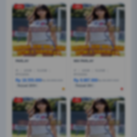
-10%
-18%
PARLAY
MIX PARLAY
I5
|
16GB
|
512GB
|
I7
|
16GB
|
512GB
|
RTX3050
RTX5050
Rp 18.555.000
Rp 8.887.000
Rp 28.888.000
Rp 36.887.000
Terjual 200+
Terjual 20+
-1%
-3%