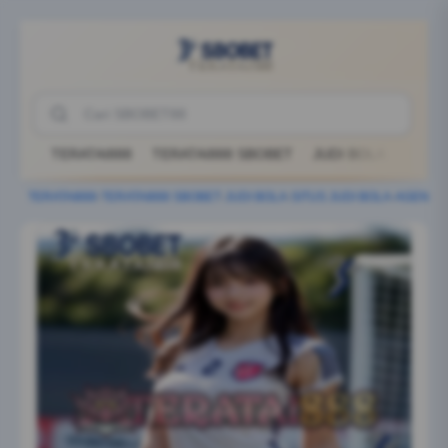
TERATAI888
TERATAI888 SBOBET
JUDI BOLA
AGEN
TERATAI888
-
TERATAI888 SBOBET
-
JUDI BOLA
-
SITUS JUDI BOLA
-
AGEN JU