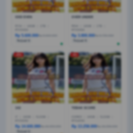
ODD EVEN
OVER UNDER
R7AI
|
16GB
|
1TB
|
R5AI
|
16GB
|
1TB
|
RTX5060
RTX5060
Rp 5.600.000
Rp 3.800.000
Rp 6.600.000
Rp 6.799.000
Terjual 6
Terjual 5
-25%
-5%
1X2
TEBAK SCORE
I7
|
16GB
|
512GB
|
CORE5
|
16GB
|
512GB
|
RTX5050
RTX4050
Rp 14.600.080
Rp 13.258.000
Rp 44.999.000
Rp 18.258.000
Terjual 6