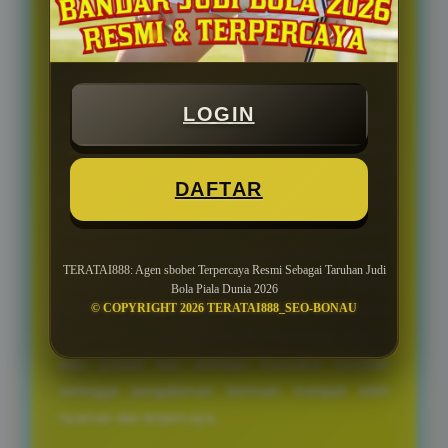
dan mudah digunakan, pemain dapat memasang
taruhan kapan saja melalui smartphone maupun
desktop tanpa hambatan.
LOGIN
Keunggulan utama
TERATAI888
terletak pada
keamanan transaksi dan pelayanan profesional
yang tersedia selama 24 jam nonstop. Pemain
DAFTAR
dapat melakukan deposit dan withdraw
menggunakan berbagai metode pembayaran
seperti transfer bank lokal, Dana, QRIS, e-wallet,
TERATAI888: Agen sbobet Terpercaya Resmi Sebagai Taruhan Judi
hingga pulsa dengan proses cepat dan aman.
Bola Piala Dunia 2026
Sistem keamanan modern yang digunakan
© COPYRIGHT 2026 TERATAI888_SEO-BONAU
TERATAI888 juga membantu melindungi seluruh
data pribadi dan aktivitas transaksi member
sehingga pengalaman bermain menjadi lebih
nyaman dan terpercaya.