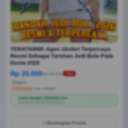
1/6
TERATAI888: Agen sbobet Terpercaya
Resmi Sebagai Taruhan Judi Bola Piala
Dunia 2026
Rp 25.000
Rp 100.000
-75%
Terjual 2
TERATAI888
SKU:
SBOBET
AGEN SBOBET TERPERCAYA
💳
JUDI BOLA ONLINE TERPERCAYA
Bandingkan Produk