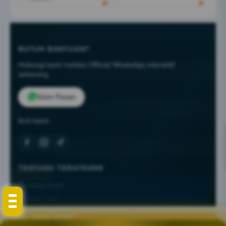
BUTUH BANTUAN?
Hubungi kami melalui Official WhatsApp interaktif
sekarang.
Kirim Pesan
Ikuti kami:
TENTANG TERATAI888
KLIK SINI
!
Tentang Kami
Kontak Kami
Lokasi Toko
Beli Sekarang
FAQ