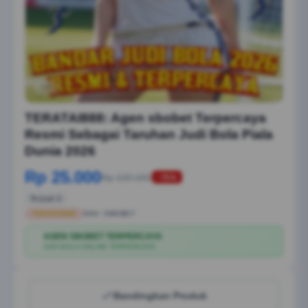
1/6
TERATAI888: Agen sbobet Terpercaya
Resmi Sebagai Taruhan Judi Bola Piala
Dunia 2026
Rp 25.000
Rp 100.000
-75%
Terjual 2
TERATAI888
SKU:
SBOBET
AGEN SBOBET TERPERCAYA
💳
JUDI BOLA ONLINE TERPERCAYA
Bandingkan Produk