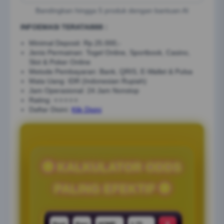
Bandingkan hingga 5 produk dengan bantuan AI
INFOEMASI TERATAI888 :
Minimal Deposit: Rp.25.000,-
Jenis Permainan: Togel Online, Sportbook, Casino,
Slot & Poker Online
Metode Pembayaran: Bank, QRIS, E-Wallet & Pulsa
Mata Uang: IDR (Indonesian Rupiah)
Jam Operasional: 24 Jam Nonstop
Rating: ⭐⭐⭐⭐⭐
Daftar Disini:
Klik Disini
⚽ KALKULATOR ODDS
PALING EFEKTIF ⚽