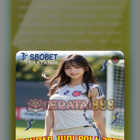
semakin meningkat karena banyak pertandingan
bergengsi yang menghadirkan peluang
kemenangan menarik setiap harinya. TERATAI888
menyediakan platform taruhan modern dengan
sistem aman, pasaran lengkap, dan odds
kompetitif sehingga pemain dapat menikmati
pengalaman taruhan bola yang lebih nyaman dan
menguntungkan.
Sebagai
agen sbobet resmi
, TERATAI888
menawarkan berbagai jenis pasaran taruhan
sepak bola internasional yang lengkap mulai dari
taruhan handicap, over under, mix parlay, hingga
taruhan live betting secara real time. Seluruh
pertandingan dari liga top dunia hingga ajang Piala
Dunia 2026 tersedia dengan update odds tercepat
dan akurat. Dengan sistem taruhan yang stabil